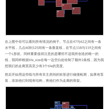
在上图中你可以看到所有情况的例子。节点在47与62之间有一条
水平线，几点60到125间有一条垂直线，在节点118与119之间有
一个L形状。同样重要值得注意的是哪些不适我所创造的唯一的
线，我同样根据tile_size在每一边空白处绘制了额外2条线，因为我
想我们的走廊宽高至少有3个tile的宽度。
然后开始用这些线与所有非主房间的矩形进行碰撞检测，如果有泵
装，添加他们到现有结构，将他们作为走廊的骨架。