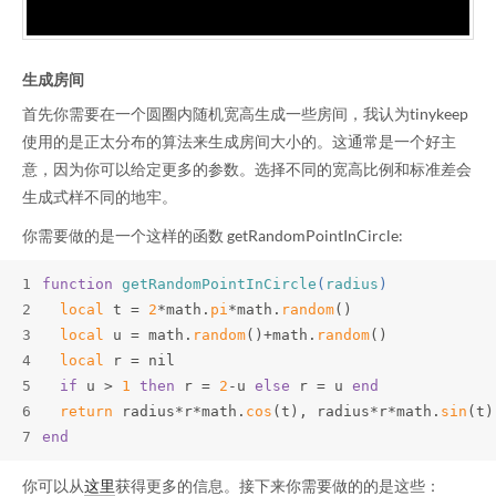
生成房间
首先你需要在一个圆圈内随机宽高生成一些房间，我认为tinykeep
使用的是正太分布的算法来生成房间大小的。这通常是一个好主
意，因为你可以给定更多的参数。选择不同的宽高比例和标准差会
生成式样不同的地牢。
你需要做的是一个这样的函数 getRandomPointInCircle:
1
function
getRandomPointInCircle
(
radius
)
2
local
 t = 
2
*math.
pi
*math.
random
()
3
local
 u = math.
random
()+math.
random
()
4
local
 r = nil
5
if
 u > 
1
then
 r = 
2
-u 
else
 r = u 
end
6
return
 radius*r*math.
cos
(t), radius*r*math.
sin
(t)
7
end
你可以从
这里
获得更多的信息。接下来你需要做的的是这些：