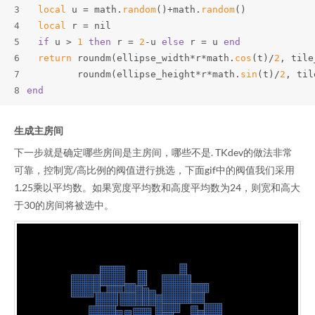
3
local
 u = math.
random
()+math.
random
()
4
local
 r = nil
5
if
 u > 
1
then
 r = 
2
-u 
else
 r = u 
end
6
return
 roundm(ellipse_width*r*math.
cos
(t)/
2
, tile
7
         roundm(ellipse_height*r*math.
sin
(t)/
2
, til
8
end
生成主房间
下一步就是确定哪些房间是主房间，哪些不是. TKdev的做法非常
可靠，控制宽/高比例的阀值进行挑选，下面gif中的阀值我们采用
1.25乘以平均数。如果宽度平均数和高度平均数为24，则宽和高大
于30的房间将被选中。