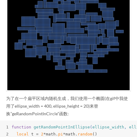
为了在一个扁平区域内随机生成，我们使用一个椭圆(在gif中我使
用了ellipse_width = 400, ellipse_height = 20)来替
换”geRandomPointInCircle”函数:
1
function
getRandomPointInEllipse
(
ellipse_width
, 
ell
2
local
 t = 
2
*math.
pi
*math.
random
()