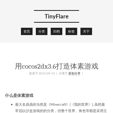
TinyFlare
首页
分类
归档
标签
关于
用cocos2dx3.6打造体素游戏
发表于 2015-09-13
| 分类于
原创分享
|
什么是体素游戏
最大名鼎鼎的当然是《Minecraft》(《我的世界》), 虽然最
常冠以沙盒游戏的的分类，但整个世界、角色等都是采用立