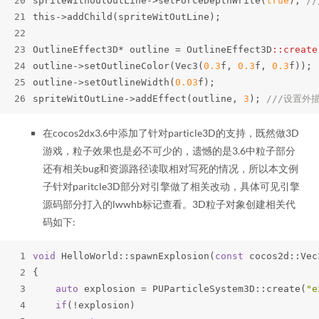
20
spriteWithoutOutLine
->
setForceDepthWrite(
true
); 
/
21
this
->
addChild(spriteWitOutLine);
22
23
OutlineEffect3D
*
 outline 
=
 OutlineEffect3D
::create
24
outline
->
setOutlineColor(Vec3(
0.3
f, 
0.3
f, 
0.3
f));
25
outline
->
setOutlineWidth(
0.03
f);
26
spriteWitOutLine
->
addEffect(outline, 
3
); 
///设置外
在cocos2dx3.6中添加了针对particle3D的支持，既然做3D
游戏，粒子效果也是必不可少的，遗憾的是3.6中粒子部分
还有相关bug和资源路径读取相对写死的情况，所以本文例
子针对paritcle3D部分对引擎做了相关改动，具体可见引擎
源码部分打入的lwwhb标记查看。3D粒子对象创建相关代
码如下:
1
void
 HelloWorld::spawnExplosion(
const
 cocos2d::Vec
2
{
3
auto
 explosion = PUParticleSystem3D::create(
"e
4
if
(!explosion)