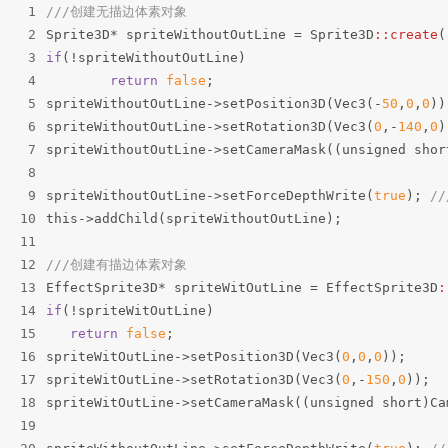
1
///创建无描边体素对象
2
Sprite3D
*
 spriteWithoutOutLine 
=
 Sprite3D
::create
(
3
if
(
!
spriteWithoutOutLine)
4
return
false
;
5
spriteWithoutOutLine
->
setPosition3D(Vec3(
-
50
,
0
,
0
))
6
spriteWithoutOutLine
->
setRotation3D(Vec3(
0
,
-
140
,
0
)
7
spriteWithoutOutLine
->
setCameraMask((unsigned shor
8
9
spriteWithoutOutLine
->
setForceDepthWrite(
true
); 
/
10
this
->
addChild(spriteWithoutOutLine);
11
12
///创建有描边体素对象
13
EffectSprite3D
*
 spriteWitOutLine 
=
 EffectSprite3D
:
14
if
(
!
spriteWitOutLine)
15
return
false
;
16
spriteWitOutLine
->
setPosition3D(Vec3(
0
,
0
,
0
));
17
spriteWitOutLine
->
setRotation3D(Vec3(
0
,
-
150
,
0
));
18
spriteWitOutLine
->
setCameraMask((unsigned short)Ca
19