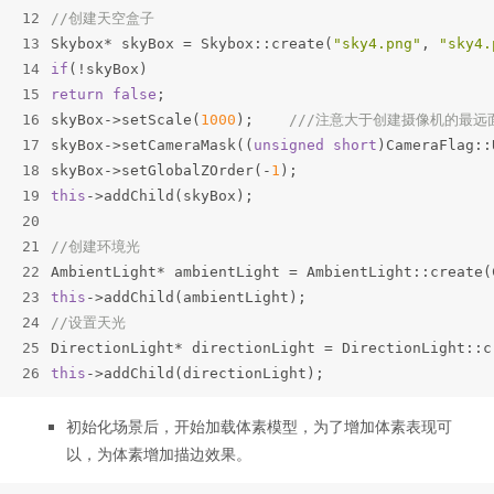
12
//创建天空盒子
13
Skybox* skyBox = Skybox::create(
"sky4.png"
, 
"sky4.
14
if
(!skyBox)
15
return
false
;
16
skyBox->setScale(
1000
);    
///注意大于创建摄像机的最远
17
skyBox->setCameraMask((
unsigned
short
)CameraFlag::
18
skyBox->setGlobalZOrder(-
1
);
19
this
->addChild(skyBox);
20
21
//创建环境光
22
AmbientLight* ambientLight = AmbientLight::create(
23
this
->addChild(ambientLight);
24
//设置天光
25
DirectionLight* directionLight = DirectionLight::c
26
this
->addChild(directionLight);
初始化场景后，开始加载体素模型，为了增加体素表现可
以，为体素增加描边效果。