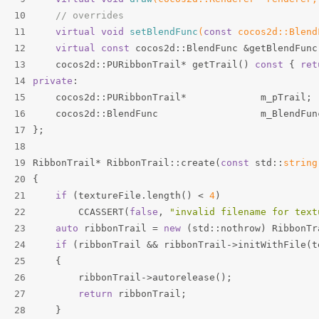
10
// overrides
11
virtual
void
setBlendFunc
(
const
 cocos2d::Blend
12
virtual
const
 cocos2d::BlendFunc &getBlendFunc
13
    cocos2d::PURibbonTrail* getTrail() 
const
 { 
ret
14
private
:
15
    cocos2d::PURibbonTrail*             m_pTrail;
16
    cocos2d::BlendFunc                  m_BlendFun
17
};
18
19
RibbonTrail* RibbonTrail::create(
const
 std::
string
20
{
21
if
 (textureFile.length() < 
4
)
22
        CCASSERT(
false
, 
"invalid filename for text
23
auto
 ribbonTrail = 
new
 (std::nothrow) RibbonTr
24
if
 (ribbonTrail && ribbonTrail->initWithFile(t
25
    {
26
        ribbonTrail->autorelease();
27
return
 ribbonTrail;
28
    }