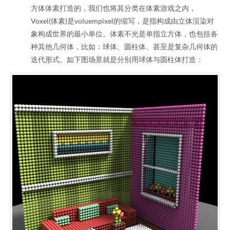
方体体素打造的，我们也将其分类在体素游戏之内，
Voxel(体素)是voluempixel的缩写，是指构成由立体渲染对
象构成世界的最小单位。体素不光是单指立方体，也包括各
种其他几何体，比如：球体、圆柱体、甚至是复杂几何体的
迭代形式。如下图场景就是分别用球体与圆柱体打造：