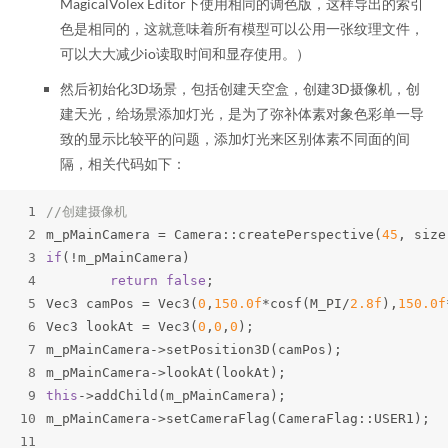
MagicalVolex Editor下使用相同的调色版，这样导出的索引
色是相同的，这就意味着所有模型可以公用一张纹理文件，
可以大大减少io读取时间和显存使用。）
然后初始化3D场景，包括创建天空盒，创建3D摄像机，创
建天光，给场景添加灯光，是为了弥补体素对象色彩单一导
致的显示比较平的问题，添加灯光来区别体素不同面的间
隔，相关代码如下：
1
//创建摄像机
2
m_pMainCamera = Camera::createPerspective(
45
, size
3
if
(!m_pMainCamera)
4
return
false
;
5
Vec3 camPos = Vec3(
0
,
150.0f
*cosf(M_PI/
2.8f
),
150.0f
6
Vec3 lookAt = Vec3(
0
,
0
,
0
);
7
m_pMainCamera->setPosition3D(camPos);
8
m_pMainCamera->lookAt(lookAt);
9
this
->addChild(m_pMainCamera);
10
m_pMainCamera->setCameraFlag(CameraFlag::USER1);
11