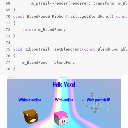
68
        m_pTrail->render(renderer, transform, m_Bl
69
}
70
const
 BlendFunc& RibbonTrail::getBlendFunc() 
const
71
{
72
return
 m_BlendFunc;
73
}
74
75
void
 RibbonTrail::setBlendFunc(
const
 BlendFunc &bl
76
{
77
    m_BlendFunc = blendFunc;
78
}