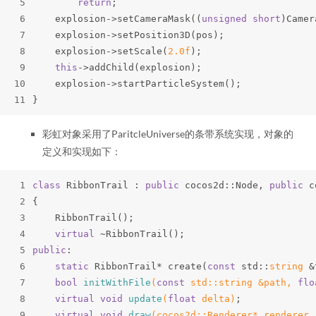
5
return
;
6
    explosion->setCameraMask((
unsigned
short
)Camer
7
    explosion->setPosition3D(pos);
8
    explosion->setScale(
2.0f
);
9
this
->addChild(explosion);
10
    explosion->startParticleSystem();
11
}
彩虹对象采用了ParitcleUniverse的条带系统实现，对象的
定义和实现如下：
1
class
 RibbonTrail : 
public
 cocos2d::Node, 
public
 c
2
{
3
    RibbonTrail();
4
virtual
 ~RibbonTrail();
5
public
:
6
static
 RibbonTrail* create(
const
 std::
string
 &
7
bool
initWithFile
(
const
std
::
string
 &path, 
flo
8
virtual
void
update
(
float
 delta)
;
9
virtual
void
draw
(cocos2d::Renderer* renderer,