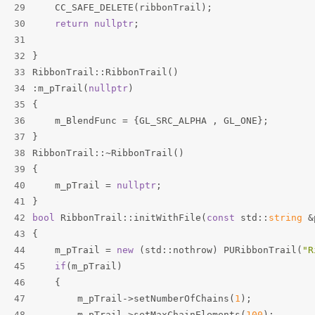
29
    CC_SAFE_DELETE(ribbonTrail);
30
return
nullptr
;
31
32
}
33
RibbonTrail::RibbonTrail()
34
:m_pTrail(
nullptr
)
35
{
36
    m_BlendFunc = {GL_SRC_ALPHA , GL_ONE};
37
}
38
RibbonTrail::~RibbonTrail()
39
{
40
    m_pTrail = 
nullptr
;
41
}
42
bool
 RibbonTrail::initWithFile(
const
 std::
string
 &
43
{
44
    m_pTrail = 
new
 (std::nothrow) PURibbonTrail(
"R
45
if
(m_pTrail)
46
    {
47
        m_pTrail->setNumberOfChains(
1
);
48
        m_pTrail->setMaxChainElements(
100
);