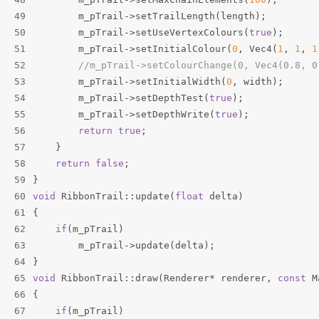
49
        m_pTrail->setTrailLength(length);
50
        m_pTrail->setUseVertexColours(
true
);
51
        m_pTrail->setInitialColour(
0
, Vec4(
1
, 
1
, 
1
52
//m_pTrail->setColourChange(0, Vec4(0.8, 0
53
        m_pTrail->setInitialWidth(
0
, width);
54
        m_pTrail->setDepthTest(
true
);
55
        m_pTrail->setDepthWrite(
true
);
56
return
true
;
57
    }
58
return
false
;
59
}
60
void
 RibbonTrail::update(
float
 delta)
61
{
62
if
(m_pTrail)
63
        m_pTrail->update(delta);
64
}
65
void
 RibbonTrail::draw(Renderer* renderer, 
const
 M
66
{
67
if
(m_pTrail)