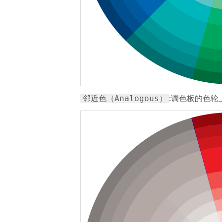
:调色板的色
邻近色（Analogous）